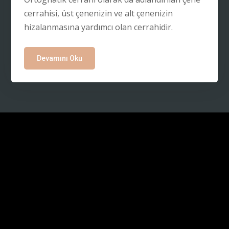
cerrahisi, üst çenenizin ve alt çenenizin
hizalanmasına yardımcı olan cerrahidir.
Devamını Oku